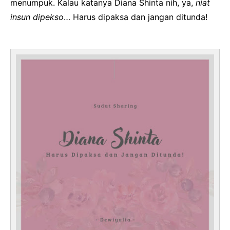
menumpuk. Kalau katanya Diana Shinta nih, ya,
niat
insun dipekso
… Harus dipaksa dan jangan ditunda!