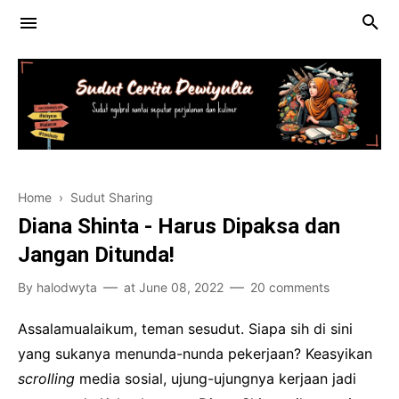
halodwyta
Sudut Jalan-jajan
Home
›
Sudut Sharing
Contact
Diana Shinta - Harus Dipaksa dan
Jangan Ditunda!
By
halodwyta
at
June 08, 2022
20 comments
Assalamualaikum, teman sesudut. Siapa sih di sini
yang sukanya menunda-nunda pekerjaan? Keasyikan
scrolling
media sosial, ujung-ujungnya kerjaan jadi