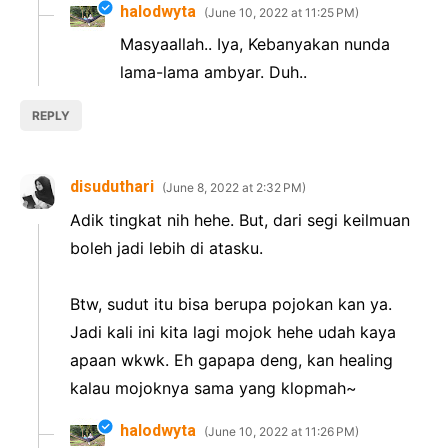
halodwyta
June 10, 2022 at 11:25 PM
Masyaallah.. Iya, Kebanyakan nunda
lama-lama ambyar. Duh..
REPLY
disuduthari
June 8, 2022 at 2:32 PM
Adik tingkat nih hehe. But, dari segi keilmuan
boleh jadi lebih di atasku.
Btw, sudut itu bisa berupa pojokan kan ya.
Jadi kali ini kita lagi mojok hehe udah kaya
apaan wkwk. Eh gapapa deng, kan healing
kalau mojoknya sama yang klopmah~
halodwyta
June 10, 2022 at 11:26 PM