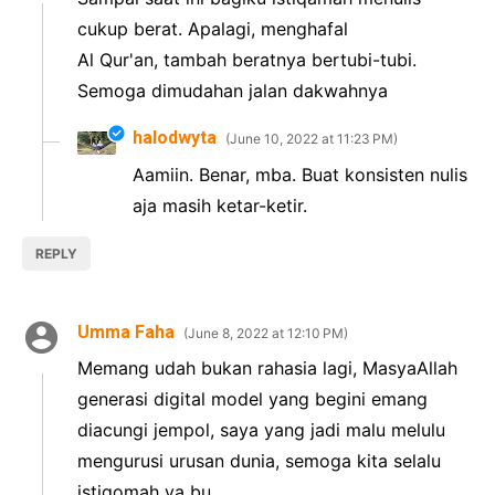
cukup berat. Apalagi, menghafal
Al Qur'an, tambah beratnya bertubi-tubi.
Semoga dimudahan jalan dakwahnya
halodwyta
June 10, 2022 at 11:23 PM
Aamiin. Benar, mba. Buat konsisten nulis
aja masih ketar-ketir.
REPLY
Umma Faha
June 8, 2022 at 12:10 PM
Memang udah bukan rahasia lagi, MasyaAllah
generasi digital model yang begini emang
diacungi jempol, saya yang jadi malu melulu
mengurusi urusan dunia, semoga kita selalu
istiqomah ya bu