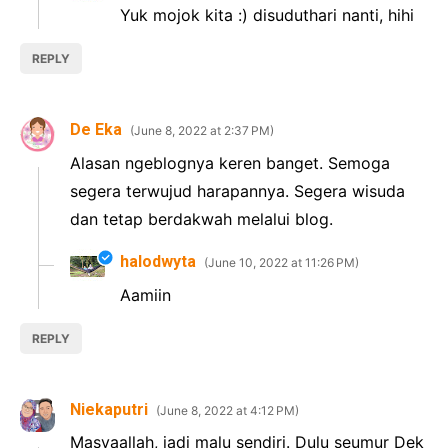
Yuk mojok kita :) disuduthari nanti, hihi
REPLY
De Eka
June 8, 2022 at 2:37 PM
Alasan ngeblognya keren banget. Semoga
segera terwujud harapannya. Segera wisuda
dan tetap berdakwah melalui blog.
halodwyta
June 10, 2022 at 11:26 PM
Aamiin
REPLY
Niekaputri
June 8, 2022 at 4:12 PM
Masyaallah, jadi malu sendiri. Dulu seumur Dek