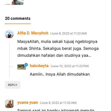
20 comments
Alfia D. Masyitoh
June 8, 2022 at 11:22 AM
MasyaAllah, mulia sekali tujuaj ngeblognya
mbak Shinta. Sekaligus berat juga. Semoga
dimudahkan hafalan dan studinya yaa...
halodwyta
June 10, 2022 at 11:22 PM
Aamiin.. Insya Allah dimudahkan
REPLY
yuana yuan
June 8, 2022 at 11:32 AM
Sampai saat ini bagiku istiqamah menulis