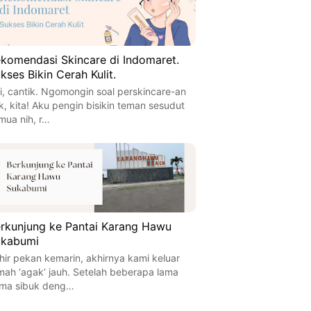
komendasi Skincare di Indomaret.
kses Bikin Cerah Kulit.
i, cantik. Ngomongin soal perskincare-an
k, kita! Aku pengin bisikin teman sesudut
mua nih, r…
rkunjung ke Pantai Karang Hawu
ukabumi
hir pekan kemarin, akhirnya kami keluar
mah ‘agak’ jauh. Setelah beberapa lama
ma sibuk deng…