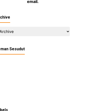
email
.
chive
eman Sesudut
bels