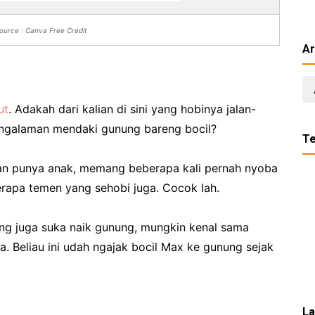
ource : Canva Free Credit
Ar
ut
. Adakah dari kalian di sini yang hobinya jalan-
engalaman mendaki gunung bareng bocil?
T
dan punya anak, memang beberapa kali pernah nyoba
rapa temen yang sehobi juga. Cocok lah.
ng juga suka naik gunung, mungkin kenal sama
 Beliau ini udah ngajak bocil Max ke gunung sejak
La