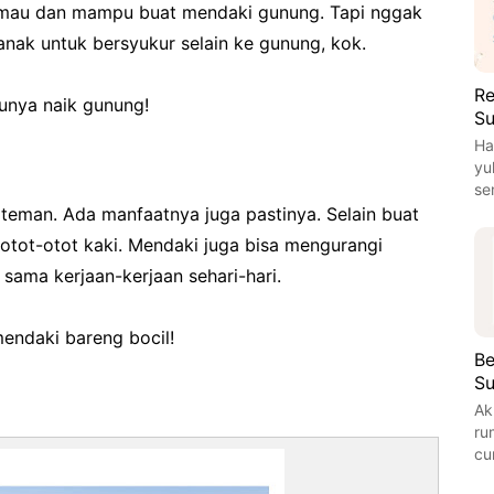
mau dan mampu buat mendaki gunung. Tapi nggak
anak untuk bersyukur selain ke gunung, kok.
Re
runya naik gunung!
Su
Ha
yu
se
eman. Ada manfaatnya juga pastinya. Selain buat
otot-otot kaki. Mendaki juga bisa mengurangi
n sama kerjaan-kerjaan sehari-hari.
endaki bareng bocil!
Be
S
Ak
ru
cu