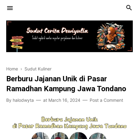
halodwyta
Sudut Jalan-jajan
Home
›
Sudut Kuliner
Contact
Berburu Jajanan Unik di Pasar
Ramadhan Kampung Jawa Tondano
By
halodwyta
at
March 16, 2024
Post a Comment